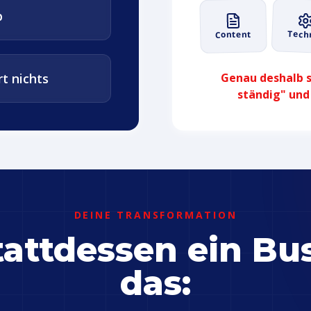
b
Tech
Content
t nichts
Genau deshalb sa
ständig" und
DEINE TRANSFORMATION
stattdessen ein Bu
das: