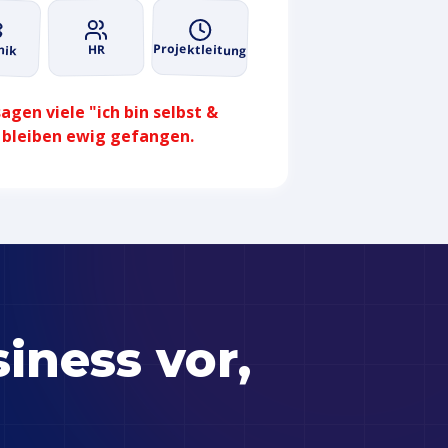
Projektleitung
nik
HR
gen viele "ich bin selbst &
 bleiben ewig gefangen.
siness vor,