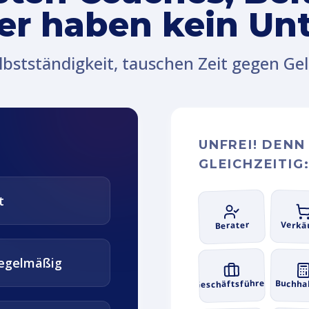
ter haben kein U
lbstständigkeit, tauschen Zeit gegen Gel
UNFREI! DENN
GLEICHZEITIG
t
Berater
Verkä
egelmäßig
Geschäftsführer
Buchha