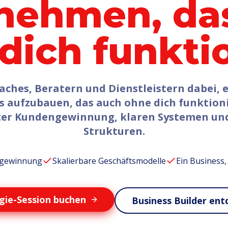
nehmen, da
dich funktio
aches, Beratern und Dienstleistern dabei, e
s aufzubauen, das auch ohne dich funktioni
ter Kundengewinnung, klaren Systemen und
Strukturen.
ngewinnung
Skalierbare Geschäftsmodelle
Ein Business, 
gie-Session buchen
Business Builder en